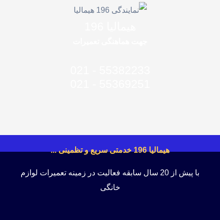
هیمالیا 196
جهت هماهنگی تعمیرات
- 021
55382233
55369251 - 021
هیمالیا 196 خدمتی سریع و تظمینی ...
با پیش از 20 سال سابقه فعالیت در زمینه تعمیرات لوازم
خانگی