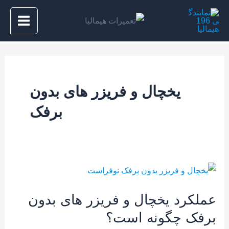
رش
Main
ه
Menu
حتوا
یخچال و فریزر های بدون
برفک
عملکرد
یخچال
عملکرد یخچال و فریزر های بدون
و
برفک چگونه است؟
فریزر